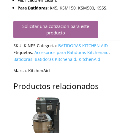
Fabricado en Lexan.
Para Batidoras:
K45, KSM150, KSM500, K5SS.
Solicitar una cotización para este
producto
SKU:
KINPS
Categoría:
BATIDORAS KITCHEN AID
Etiquetas:
Accesorios para Batidoras Kitchenaid
,
Batidoras
,
Batidoras Kitchenaid
,
KitchenAid
Marca:
KitchenAid
Productos relacionados