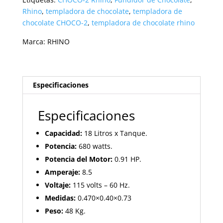
cantidad
Rhino
,
templadora de chocolate
,
templadora de
chocolate CHOCO-2
,
templadora de chocolate rhino
Marca:
RHINO
Especificaciones
Especificaciones
Capacidad:
18 Litros x Tanque.
Potencia:
680 watts.
Potencia del Motor:
0.91 HP.
Amperaje:
8.5
Voltaje:
115 volts – 60 Hz.
Medidas:
0.470×0.40×0.73
Peso:
48 Kg.