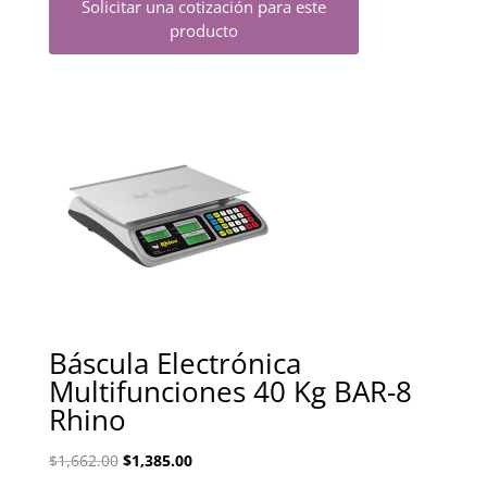
Solicitar una cotización para este
producto
Báscula Electrónica
Multifunciones 40 Kg BAR-8
Rhino
El
El
$
1,662.00
$
1,385.00
precio
precio