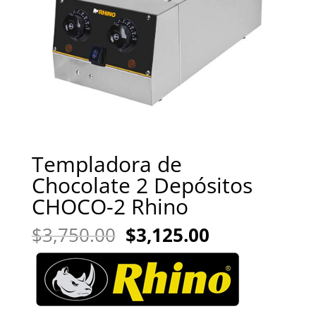
Templadora de
Chocolate 2 Depósitos
CHOCO-2 Rhino
El
El
$
3,750.00
$
3,125.00
precio
precio
original
actual
era:
es:
$3,750.00.
$3,125.00.