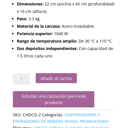
Dimensiones:
22 cm (ancho) x 45 cm (profundidad)
x 16 cm (altura).
Peso:
3.3 kg.
Material de la carcasa:
Acero inoxidable.
Potencia superior:
1040 W
Rango de temperatura amplio:
De 30 °C a 110 °C
Dos depósitos independientes:
Con capacidad de
1.5 litros cada uno
Templadora
Añadir al carrito
de
Chocolate
Solicitar una cotización para este
2
producto
Depósitos
CHOCO-
SKU:
CHOCO-2
Categorías:
DISPENSADORES Y
2
ENFRIADORES DE BEBIDAS RHINO
,
PROMOCIONES
Rhino
Etiquetas:
CHOCO-2 Rhino
,
Fundidor de Chocolate
,