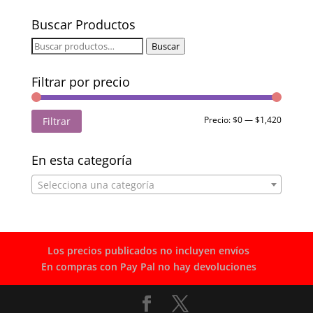
Buscar Productos
Buscar
Buscar
por:
Filtrar por precio
Precio
Precio
Precio:
$0
—
$1,420
Filtrar
mínimo
máximo
En esta categoría
Selecciona una categoría
Los precios publicados no incluyen envíos
En compras con Pay Pal no hay devoluciones