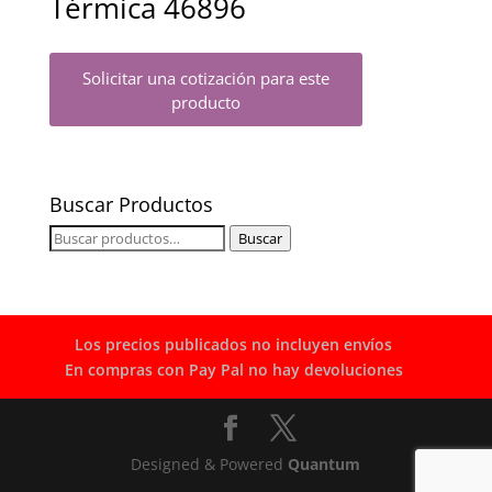
Térmica 46896
Solicitar una cotización para este
producto
Buscar Productos
Buscar
Buscar
por:
Los precios publicados no incluyen envíos
En compras con Pay Pal no hay devoluciones
Designed & Powered
Quantum