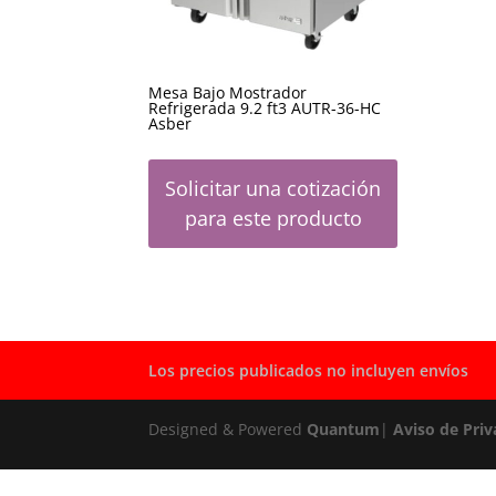
Mesa Bajo Mostrador
Refrigerada 9.2 ft3 AUTR-36-HC
Asber
Solicitar una cotización
para este producto
Los precios publicados no incluyen envíos
Designed & Powered
Quantum
|
Aviso de Priv