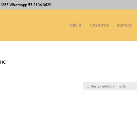
27.1265 Whatsapp 55.3104.3620
Inicio
Nosotros
Marcas
-HC”