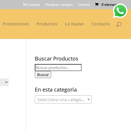
Mi cuenta
Finalizar compra
Carrito
0 elementos
Promociones
Productos
Lo Nuevo
Contacto
Buscar Productos
Buscar
por:
Buscar
En esta categoría
Selecciona una categoría