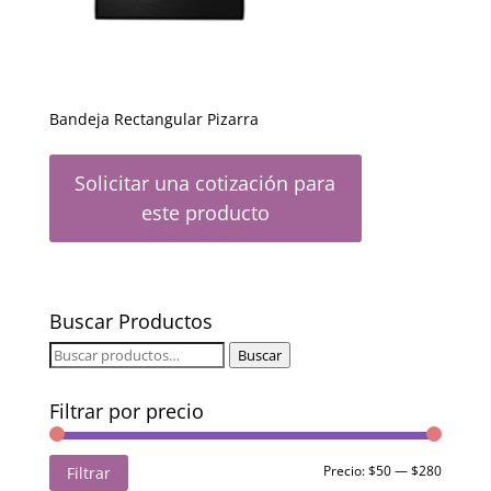
Bandeja Rectangular Pizarra
Solicitar una cotización para
este producto
Buscar Productos
Buscar
Buscar
por:
Filtrar por precio
Precio
Precio
Precio:
$50
—
$280
Filtrar