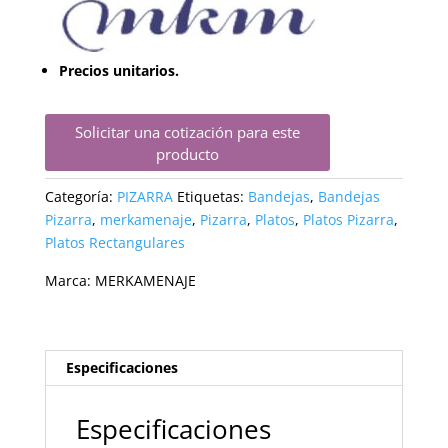
Precios unitarios.
Solicitar una cotización para este
producto
Categoría:
PIZARRA
Etiquetas:
Bandejas
,
Bandejas
Pizarra
,
merkamenaje
,
Pizarra
,
Platos
,
Platos Pizarra
,
Platos Rectangulares
Marca:
MERKAMENAJE
Especificaciones
Especificaciones