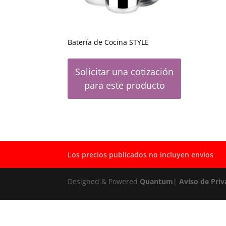
Batería de Cocina STYLE
Solicitar una cotización
para este producto
Los precios publicados no incluyen envíos
Designed & Powered
Quantum
|
Aviso de Priv