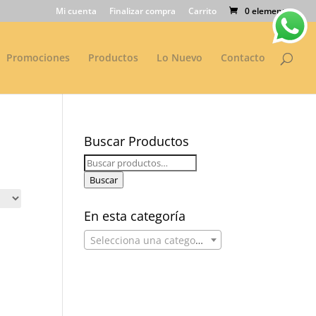
Mi cuenta
Finalizar compra
Carrito
0 elementos
Promociones
Productos
Lo Nuevo
Contacto
Buscar Productos
Buscar
por:
Buscar
En esta categoría
Selecciona una categoría