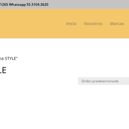
27.1265 Whatsapp 55.3104.3620
Inicio
Nosotros
Marcas
na STYLE”
LE