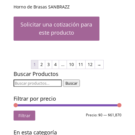
Horno de Brasas SANBRAZZ
Solicitar una cotización para
este producto
1
2
3
4
…
10
11
12
→
Buscar Productos
Buscar
Buscar
por:
Filtrar por precio
Precio
Precio
Precio:
$0
—
$61,870
Filtrar
mínimo
máximo
En esta categoría