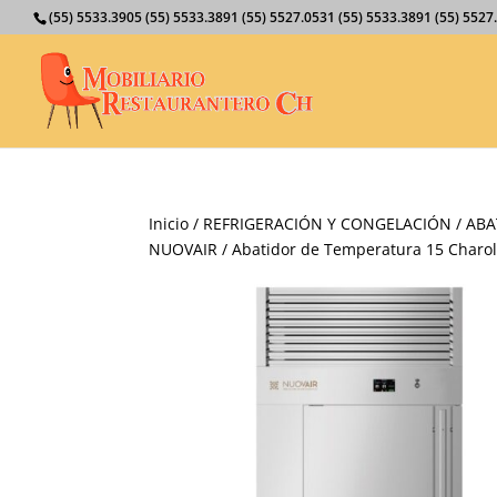
(55) 5533.3905 (55) 5533.3891 (55) 5527.0531 (55) 5533.3891 (55) 55
Inicio
/
REFRIGERACIÓN Y CONGELACIÓN
/
ABA
NUOVAIR
/ Abatidor de Temperatura 15 Charol