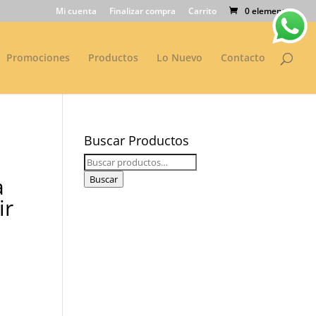
Mi cuenta
Finalizar compra
Carrito
0 elementos
Promociones
Productos
Lo Nuevo
Contacto
Buscar Productos
Buscar
por:
a
Buscar
ir