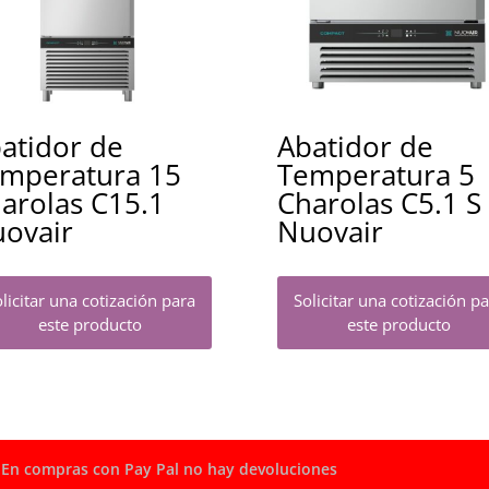
atidor de
Abatidor de
mperatura 15
Temperatura 5
arolas C15.1
Charolas C5.1 S
ovair
Nuovair
licitar una cotización para
Solicitar una cotización p
este producto
este producto
En compras con Pay Pal no hay devoluciones