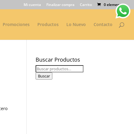
Mi cuenta
Finalizar compra
Carrito
0 elementos
Promociones
Productos
Lo Nuevo
Contacto
Buscar Productos
Buscar
por:
Buscar
cero