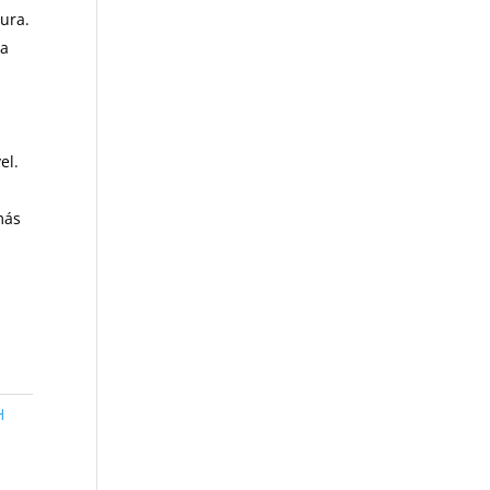
ura.
ra
el.
más
H
s