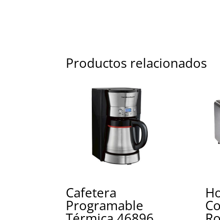
Productos relacionados
Cafetera
Ho
Programable
Co
Térmica 46896
Ro