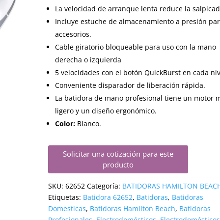
La velocidad de arranque lenta reduce la salpicad
Incluye estuche de almacenamiento a presión pa
accesorios.
Cable giratorio bloqueable para uso con la mano
derecha o izquierda
5 velocidades con el botón QuickBurst en cada niv
Conveniente disparador de liberación rápida.
La batidora de mano profesional tiene un motor 
ligero y un diseño ergonómico.
Color:
Blanco.
Solicitar una cotización para este
producto
SKU:
62652
Categoría:
BATIDORAS HAMILTON BEAC
Etiquetas:
Batidora 62652
,
Batidoras
,
Batidoras
Domesticas
,
Batidoras Hamilton Beach
,
Batidoras
Profesionales
,
Electrodomésticos
,
Electrodoméstico