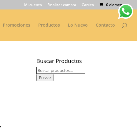
Mi cuenta
Finalizar compra
Carrito
0 elementos
Promociones
Productos
Lo Nuevo
Contacto
Buscar Productos
Buscar
por:
Buscar
e