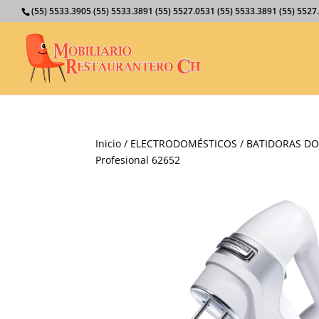
(55) 5533.3905 (55) 5533.3891 (55) 5527.0531 (55) 5533.3891 (55) 55
Inicio
/
ELECTRODOMÉSTICOS
/
BATIDORAS DO
Profesional 62652