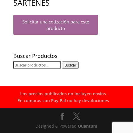
SARTENES
Solicitar una cotización para este
producto
Buscar Productos
Buscar
Buscar
por:
Los precios publicados no incluyen envíos
En compras con Pay Pal no hay devoluciones
Designed & Powered
Quantum