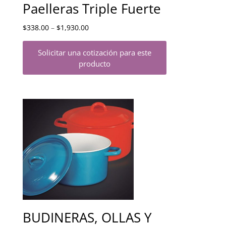
Paelleras Triple Fuerte
$
338.00
–
$
1,930.00
Solicitar una cotización para este
producto
BUDINERAS, OLLAS Y