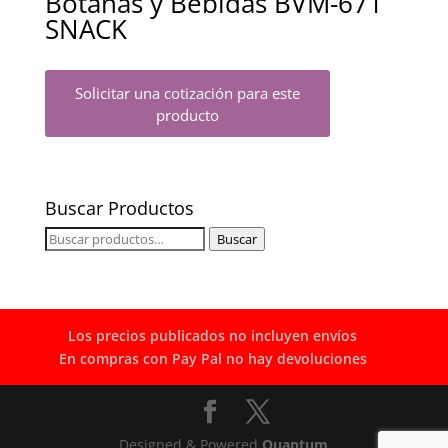
Botanas y Bebidas BVM-671
SNACK
Solicitar una cotización para este
producto
Buscar Productos
Buscar
Buscar
por:
Los precios publicados no incluyen envíos
En compras con Pay Pal no hay devoluciones
Designed & Powered
Quantum