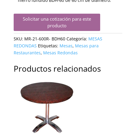
hierro fundido BDH-60 de 60 cm de diametro.
Solicitar una cotización para este
producto
SKU:
MR-21-600R- BDH60
Categoría:
MESAS
REDONDAS
Etiquetas:
Mesas
,
Mesas para
Restaurantes
,
Mesas Redondas
Productos relacionados