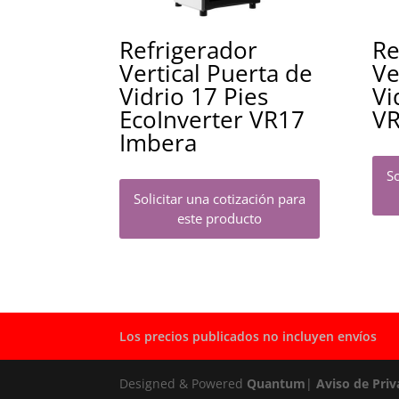
Refrigerador
Re
Vertical Puerta de
Ve
Vidrio 17 Pies
Vi
EcoInverter VR17
VR
Imbera
So
Solicitar una cotización para
este producto
Los precios publicados no incluyen envíos
Designed & Powered
Quantum
|
Aviso de Priv