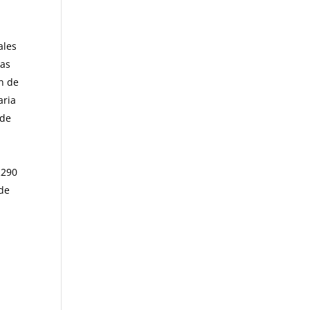
ales
las
n de
aria
 de
R290
 de