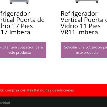
frigerador
Refrigerador
rtical Puerta de
Vertical Puerta 
drio 17 Pies
Vidrio 11 Pies
17 Imbera
VR11 Imbera
licitar una cotización para
Solicitar una cotización p
este producto
este producto
En compras con Pay Pal no hay devoluciones
acidad