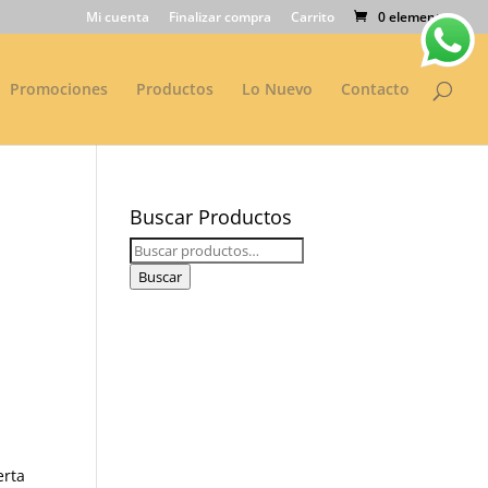
Mi cuenta
Finalizar compra
Carrito
0 elementos
Promociones
Productos
Lo Nuevo
Contacto
Buscar Productos
Buscar
por:
Buscar
erta