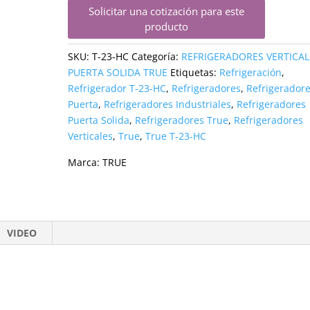
Solicitar una cotización para este
producto
SKU:
T-23-HC
Categoría:
REFRIGERADORES VERTICAL
PUERTA SOLIDA TRUE
Etiquetas:
Refrigeración
,
Refrigerador T-23-HC
,
Refrigeradores
,
Refrigeradore
Puerta
,
Refrigeradores Industriales
,
Refrigeradores
Puerta Solida
,
Refrigeradores True
,
Refrigeradores
Verticales
,
True
,
True T-23-HC
Marca:
TRUE
VIDEO