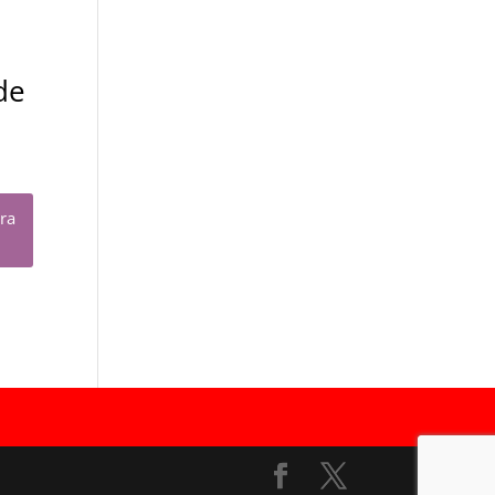
de
ara